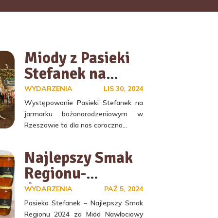
Miody z Pasieki
Stefanek na
Jarmarku
WYDARZENIA
LIS 30, 2024
Bożonarodzenio
Występowanie Pasieki Stefanek na
jarmarku bożonarodzeniowym w
wym 2024/25 w
Rzeszowie to dla nas coroczna...
Rzeszowie!
Najlepszy Smak
Regionu-
dostępny w
WYDARZENIA
PAŹ 5, 2024
Boguchwale
Pasieka Stefanek – Najlepszy Smak
Regionu 2024 za Miód Nawłociowy