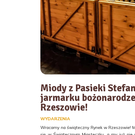
Miody z Pasieki Stefa
jarmarku bożonarodz
Rzeszowie!
WYDARZENIA
Wracamy na świąteczny Rynek w Rzeszowie! Mi
się w Świątecznym Miasteczku, a my już nie