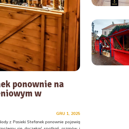
nek ponownie na
eniowym w
GRU 1, 2025
ody z Pasieki Stefanek ponownie pojawią
 możemy się doczekać spotkań, rozmów i