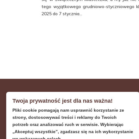
tego wyjątkowego grudniowo-styczniowego kl
2025 do 7 stycznia...
Twoja prywatność jest dla nas ważna!
Pasieka
Pliki cookie pomagają nam usprawnić korzystanie ze
Stefanek
strony, dostosowywać treści i reklamy do Twoich
potrzeb oraz analizować ruch w serwisie. Wybierając
„Akceptuj wszystkie”, zgadzasz się na ich wykorzystanie
+48 694-263-049
we wskazanych celach.